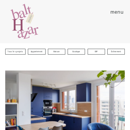
menu
Tous les projets
Appartement
Maison
Boutique
ERP
Évènement