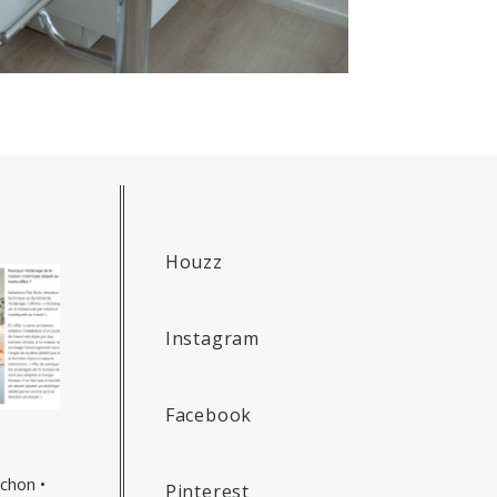
Houzz
Instagram
Facebook
achon •
Pinterest